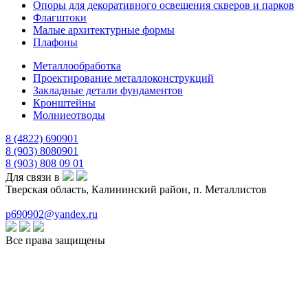
Опоры для декоративного освещения скверов и парков
Флагштоки
Малые архитектурные формы
Плафоны
Металлообработка
Проектирование металлоконструкций
Закладные детали фундаментов
Кронштейны
Молниеотводы
8 (4822) 690901
8 (903) 8080901
8 (903) 808 09 01
Для связи в
Тверская область, Калининский район, п. Металлистов
p690902@yandex.ru
Все права защищены