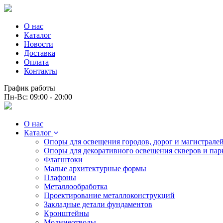
О нас
Каталог
Новости
Доставка
Оплата
Контакты
График работы
Пн-Вс: 09:00 - 20:00
О нас
Каталог
Опоры для освещения городов, дорог и магистрале
Опоры для декоративного освещения скверов и пар
Флагштоки
Малые архитектурные формы
Плафоны
Металлообработка
Проектирование металлоконструкций
Закладные детали фундаментов
Кронштейны
Молниеотводы