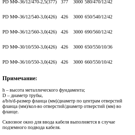
PD МФ-36/12/470-2,5(377)
377
3000
580/470/12/42
PD МФ-36/12/540-3,0(426)
426
3000
650/540/12/42
PD МФ-36/12/560-3,0(426)
426
3000
690/560/12/42
PD МФ-30/10/550-3,0(426)
426
3000
650/550/10/36
PD МФ-36/10/550-3,0(426)
426
3000
660/550/10/42
Примечание:
h – высота металлического фундамента;
D – диаметр трубы,
a/b/n/d-размер фланца (мм)/диаметр по центрам отверстий
фланца (мм)/кол-во отверстий/диаметр отверстий (мм) во
фланце.
Сквозное окно для ввода кабеля выполняется в случае
подземного подвода кабеля.