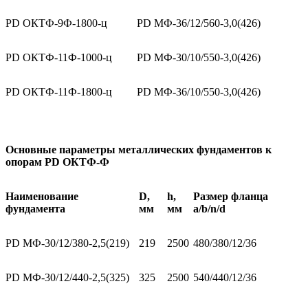
PD ОКТФ-9Ф-1800-ц
PD МФ-36/12/560-3,0(426)
PD ОКТФ-11Ф-1000-ц
PD МФ-30/10/550-3,0(426)
PD ОКТФ-11Ф-1800-ц
PD МФ-36/10/550-3,0(426)
Основные параметры металлических фундаментов к
опорам PD ОКТФ-Ф
Наименование
D,
h,
Размер фланца
фундамента
мм
мм
а/b/n/d
PD МФ-30/12/380-2,5(219)
219
2500
480/380/12/36
PD МФ-30/12/440-2,5(325)
325
2500
540/440/12/36