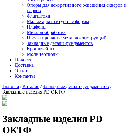
Опоры для декоративного освещения скверов и
парков
Флагштоки
Малые архитектурные формы
Плафоны
Металлообработка
Проектирование металлоконструкций
Закладные детали фундаментов
Кронштейны
Молниеотводы
Новости
Доставка
Оплата
Контакты
Главная
/
Каталог
/
Закладные детали фундаментов
/
Закладные изделия PD ОКТФ
Закладные изделия PD
ОКТФ